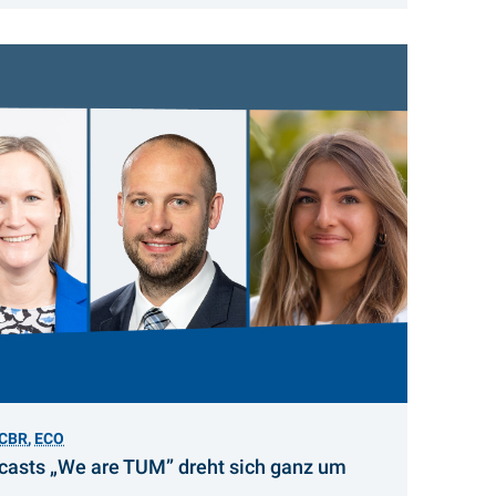
CBR
,
ECO
dcasts „We are TUM” dreht sich ganz um