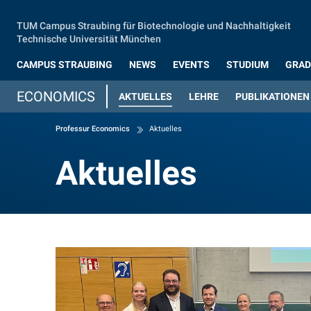
Zum Hauptinhalt springen
TUM Campus Straubing für Biotechnologie und Nachhaltigkeit
Technische Universität München
CAMPUS STRAUBING
NEWS
EVENTS
STUDIUM
GRAD
ECONOMICS
(AKTUELLER MENÜPUNKT)
AKTUELLES
LEHRE
PUBLIKATIONEN
Professur Economics
Aktuelles
Aktuelles
Aktuelles