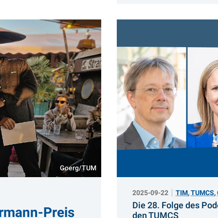
Goerg/TUM
2025-09-22
TIM
,
TUMCS
,
Die 28. Folge des Po
rmann-Preis
:
den TUMCS