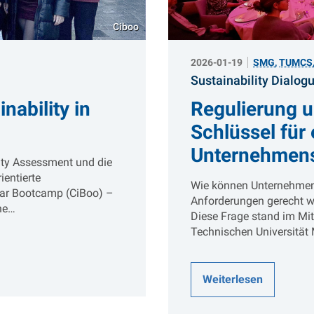
Ciboo
2026-01-19
SMG
,
TUMCS
Sustainability Dialog
nability in
Regulierung u
Schlüssel für
Unternehmen
ity Assessment und die
ientierte
Wie können Unternehmen 
lar Bootcamp (CiBoo) –
Anforderungen gerecht w
ine…
Diese Frage stand im Mit
Technischen Universität
Weiterlesen