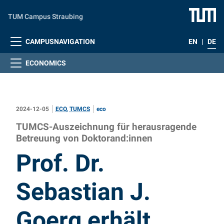
Zum Hauptinhalt springen
TUM Campus Straubing
CAMPUSNAVIGATION
EN
|
DE
ECONOMICS
2024-12-05
ECO
,
TUMCS
eco
TUMCS-Auszeichnung für herausragende
Betreuung von Doktorand:innen
:
Prof. Dr.
Sebastian J.
Goerg erhält