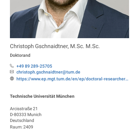
Christoph
Gschnaidtner
,
M.Sc. M.Sc.
Professur Economics
Doktorand
+49 89 289-25705
Telefon:
christoph.gschnaidtner@tum.de
Email:
https://www.ep.mgt.tum.de/en/ep/doctoral-researchers/christoph-gschnaidtner/
Webseite:
Technische Universität München
Arcisstraße 21
D-80333
Munich
Deutschland
Raum: 2409