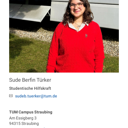
Sude Berfin
Türker
Professur Economics
Studentische Hilfskraft
sudeb.tuerker@tum.de
Email:
TUM Campus Straubing
Am Essigberg 3
94315
Straubing