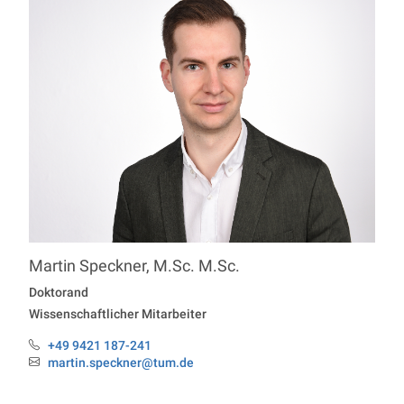
Martin
Speckner
,
M.Sc. M.Sc.
Professur Economics
Doktorand
Wissenschaftlicher Mitarbeiter
+49 9421 187-241
Telefon:
martin.speckner@tum.de
Email: