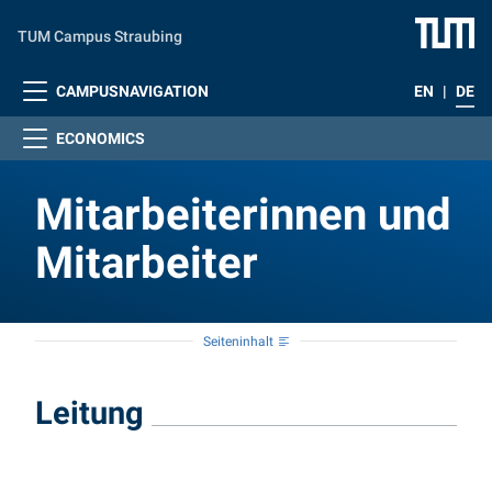
Zum Hauptinhalt springen
TUM Campus Straubing
CAMPUSNAVIGATION
EN
|
DE
ECONOMICS
Mitarbeiterinnen und
Mitarbeiter
Seiteninhalt
Mitarbeiterinnen und M
Leitung