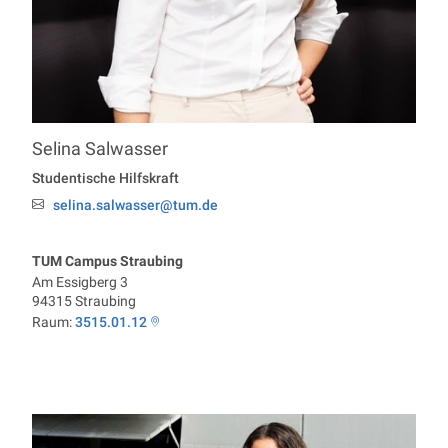
Selina
Salwasser
Professur Economics
Studentische Hilfskraft
selina.salwasser@tum.de
Email:
TUM Campus Straubing
Am Essigberg 3
94315
Straubing
Raum:
3515.01.12