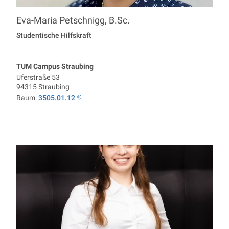
Eva-Maria
Petschnigg
,
B.Sc.
Professur Economics
Studentische Hilfskraft
TUM Campus Straubing
Uferstraße 53
94315
Straubing
Raum:
3505.01.12