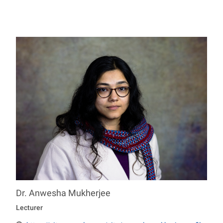
Dr.
Anwesha
Mukherjee
Professur Economics
Lecturer