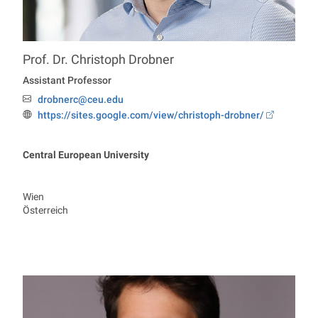
Prof. Dr.
Christoph
Drobner
Professur Economics
Assistant Professor
drobnerc@ceu.edu
Email:
https://sites.google.com/view/christoph-drobner/
Webseite:
Central European University
Wien
Österreich