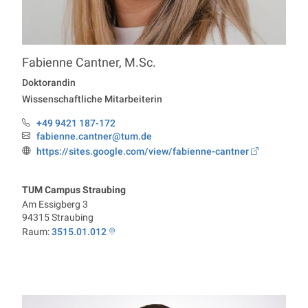
Fabienne
Cantner
,
M.Sc.
Professur Economics
Doktorandin
Wissenschaftliche Mitarbeiterin
+49 9421 187-172
Telefon:
fabienne.cantner@tum.de
Email:
https://sites.google.com/view/fabienne-cantner
Webseite:
TUM Campus Straubing
Am Essigberg 3
94315
Straubing
Raum:
3515.01.012