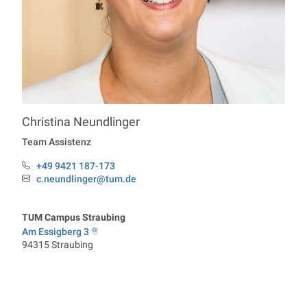
Christina
Neundlinger
Professur Economics
Team Assistenz
+49 9421 187-173
Telefon:
c.neundlinger@tum.de
Email:
TUM Campus Straubing
Am Essigberg 3
94315
Straubing