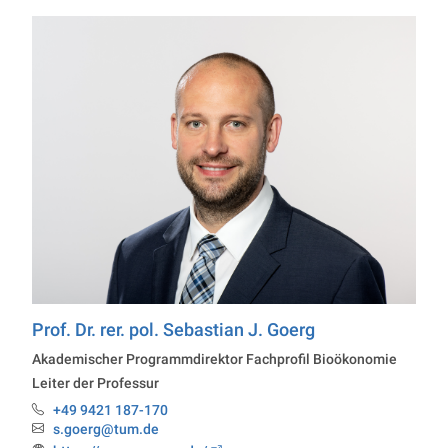
Prof. Dr. rer. pol.
Sebastian J.
Goerg
Professur Economics
Akademischer Programmdirektor Fachprofil Bioökonomie
Leiter der Professur
+49 9421 187-170
Telefon:
s.goerg@tum.de
Email: