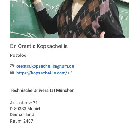
Dr.
Orestis
Kopsacheilis
Professur Economics
Postdoc
orestis.kopsacheilis@tum.de
Email:
https://kopsacheilis.com/
Webseite:
Technische Universität München
Arcisstraße 21
D-80333
Munich
Deutschland
Raum: 2407