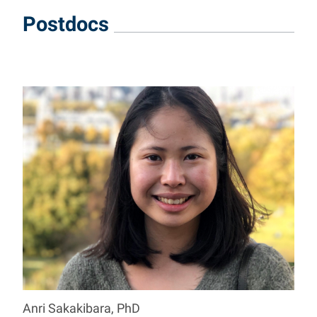
Postdocs
Anri
Sakakibara
,
PhD
Professur Economics